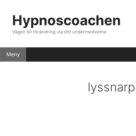
Hoppa
till
Hypnoscoachen
innehåll
Vägen till förändring via ditt undermedvetna
Meny
Välkommen – förändringen har just börjat!
Klienters f
lyssnar
Köpvillkor
Cart
Checkout