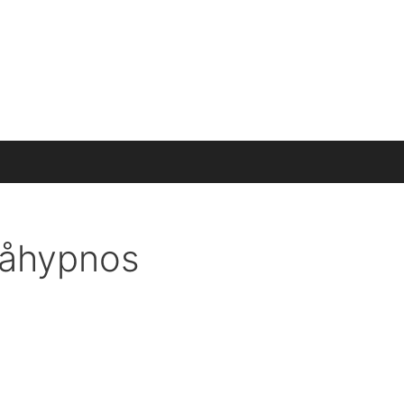
örändring
Boka tid
Hypnos hemma
Webbutik
påhypnos